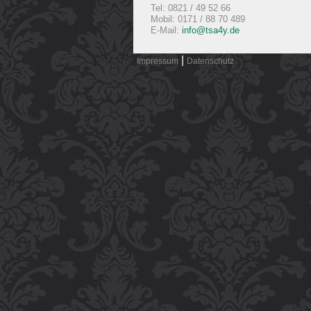
Tel: 0821 / 49 52 66
Mobil: 0171 / 88 70 489
E-Mail:
info@tsa4y.de
|
Impressum
Datenschutz