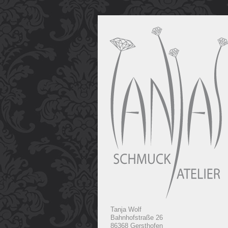
Tanja Wolf
Bahnhofstraße 26
86368 Gersthofen